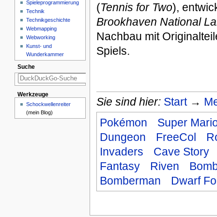
Spieleprogrammierung
(
Tennis for Two
), entwi
Technik
Brookhaven National L
Technikgeschichte
Webmapping
Nachbau mit Originaltei
Webworking
Kunst- und
Spiels.
Wunderkammer
Suche
Werkzeuge
Sie sind hier:
Start
→
Me
Schockwellenreiter
(mein Blog)
Pokémon
Super Mari
Dungeon
FreeCol
R
Invaders
Cave Story
Fantasy
Riven
Bomb
Bomberman
Dwarf Fo