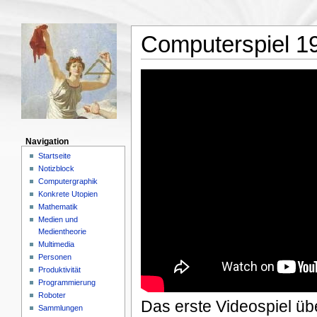
Computerspiel 1
Navigation
Startseite
Notizblock
Computergraphik
Konkrete Utopien
Mathematik
Medien und
Medientheorie
Multimedia
Personen
Produktivität
Programmierung
Roboter
Das erste Videospiel üb
Sammlungen