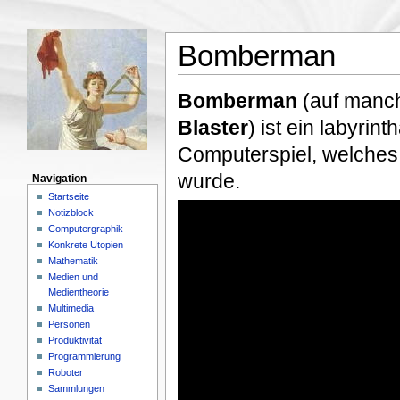
Bomberman
Bomberman
(auf manc
Blaster
) ist ein labyrin
Computerspiel, welches
wurde.
Navigation
Startseite
Notizblock
Computergraphik
Konkrete Utopien
Mathematik
Medien und
Medientheorie
Multimedia
Personen
Produktivität
Programmierung
Roboter
Sammlungen