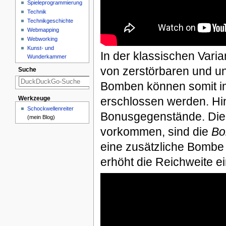
Spieleprogrammierung
Technik
Technikgeschichte
Webmapping
Webworking
Kunst- und
In der klassischen Vari
Wunderkammer
von zerstörbaren und u
Suche
Bomben können somit im
erschlossen werden. Hi
Werkzeuge
Schockwellenreiter
Bonusgegenstände. Die w
(mein Blog)
vorkommen, sind die
Bo
eine zusätzliche Bombe 
erhöht die Reichweite e