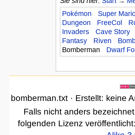
Sie sind hier:
Start
→
Me
Pokémon
Super Mari
Dungeon
FreeCol
R
Invaders
Cave Story
Fantasy
Riven
Bomb
Bomberman
Dwarf Fo
bomberman.txt · Erstellt: keine 
Falls nicht anders bezeichnet,
folgenden Lizenz veröffentlicht