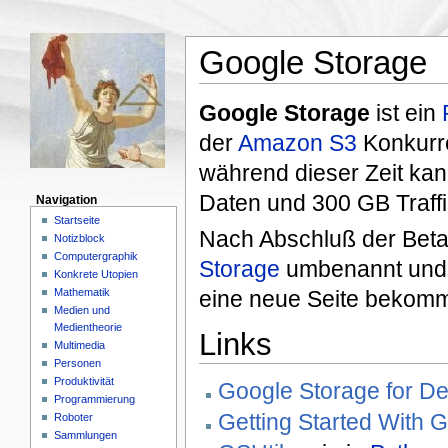
Google Storage
Google Storage
ist ein
der
Amazon S3
Konkurre
während dieser Zeit ka
Daten und 300 GB Traffi
Navigation
Startseite
Nach Abschluß der Bet
Notizblock
Computergraphik
Storage
umbenannt und 
Konkrete Utopien
Mathematik
eine neue Seite bekom
Medien und
Medientheorie
Links
Multimedia
Personen
Produktivität
Google Storage for D
Programmierung
Getting Started With 
Roboter
Sammlungen