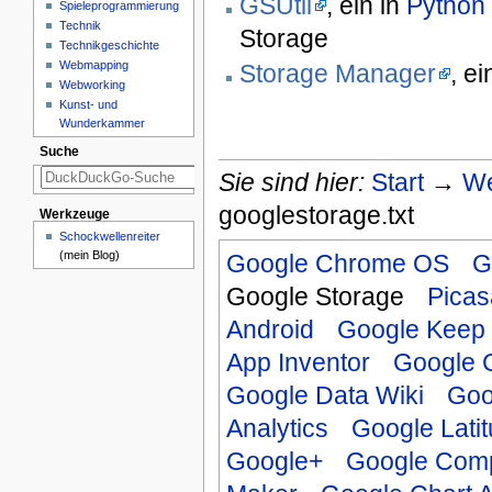
GSUtil
, ein in
Python
Spieleprogrammierung
Technik
Storage
Technikgeschichte
Webmapping
Storage Manager
, e
Webworking
Kunst- und
Wunderkammer
Suche
Sie sind hier:
Start
→
We
googlestorage.txt
Werkzeuge
Schockwellenreiter
(mein Blog)
Google Chrome OS
G
Google Storage
Pica
Android
Google Keep
App Inventor
Google 
Google Data Wiki
Goo
Analytics
Google Lati
Google+
Google Comp