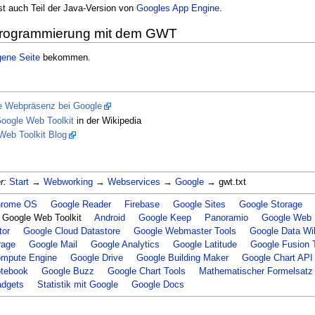
t auch Teil der Java-Version von
Googles App Engine
.
programmierung mit dem GWT
gene Seite
bekommen.
le Webpräsenz bei Google
oogle Web Toolkit
in der Wikipedia
Web Toolkit Blog
r:
Start
→
Webworking
→
Webservices
→
Google
→ gwt.txt
hrome OS
Google Reader
Firebase
Google Sites
Google Storage
Google Web Toolkit
Android
Google Keep
Panoramio
Google Web 
tor
Google Cloud Datastore
Google Webmaster Tools
Google Data Wi
rage
Google Mail
Google Analytics
Google Latitude
Google Fusion 
ompute Engine
Google Drive
Google Building Maker
Google Chart API
tebook
Google Buzz
Google Chart Tools
Mathematischer Formelsatz
adgets
Statistik mit Google
Google Docs