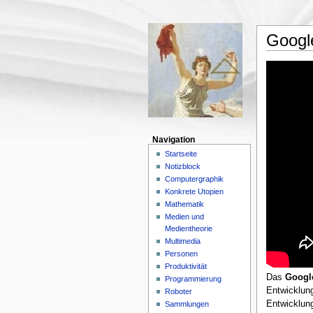
Googl
Navigation
Startseite
Notizblock
Computergraphik
Konkrete Utopien
Mathematik
Medien und
Medientheorie
Multimedia
Personen
Produktivität
Das
Googl
Programmierung
Entwicklung
Roboter
Entwicklung
Sammlungen