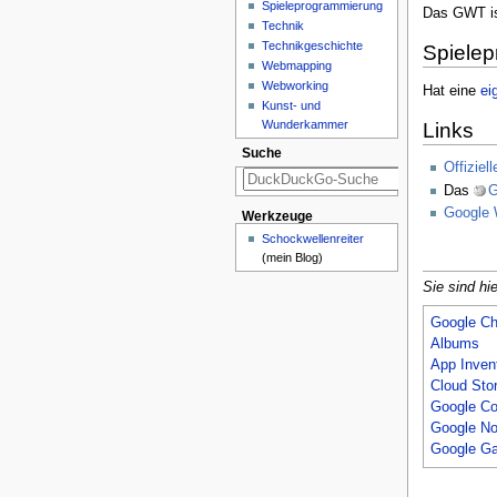
Spieleprogrammierung
Das GWT is
Technik
Technikgeschichte
Spiele
Webmapping
Webworking
Hat eine
ei
Kunst- und
Wunderkammer
Links
Suche
Offiziel
Das
G
Google 
Werkzeuge
Schockwellenreiter
(mein Blog)
Sie sind hie
Google C
Albums
App Inven
Cloud Sto
Google C
Google No
Google G