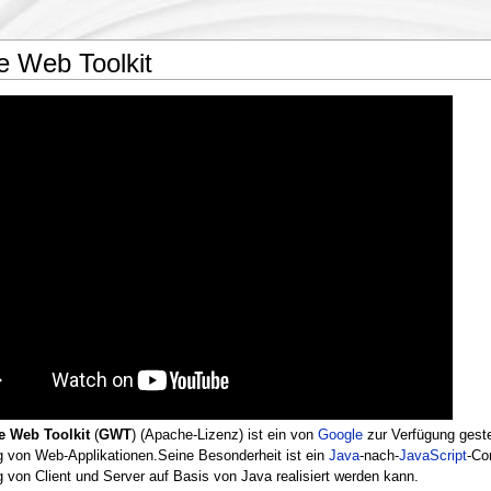
e Web Toolkit
e Web Toolkit
(
GWT
) (Apache-Lizenz) ist ein von
Google
zur Verfügung geste
 von Web-Applikationen.Seine Besonderheit ist ein
Java
-nach-
JavaScript
-Co
 von Client und Server auf Basis von Java realisiert werden kann.