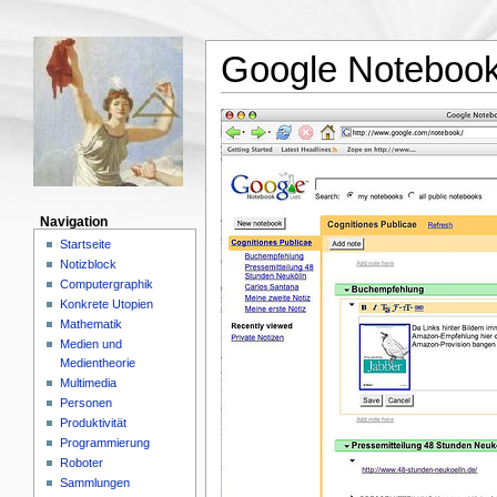
Google Noteboo
Navigation
Startseite
Notizblock
Computergraphik
Konkrete Utopien
Mathematik
Medien und
Medientheorie
Multimedia
Personen
Produktivität
Programmierung
Roboter
Sammlungen