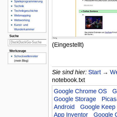
Spieleprogrammierung
Technik
Technikgeschichte
Webmapping
Webworking
Kunst- und
Wunderkammer
Suche
(Eingestellt)
Werkzeuge
Schockwellenreiter
(mein Blog)
Sie sind hier:
Start
→
We
notebook.txt
Google Chrome OS
G
Google Storage
Pica
Android
Google Keep
App Inventor
Google 