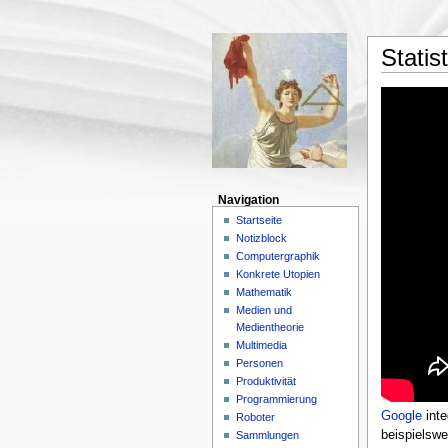
Statis
Navigation
Startseite
Notizblock
Computergraphik
Konkrete Utopien
Mathematik
Medien und
Medientheorie
Multimedia
Personen
Produktivität
Programmierung
Google
inte
Roboter
beispielswe
Sammlungen