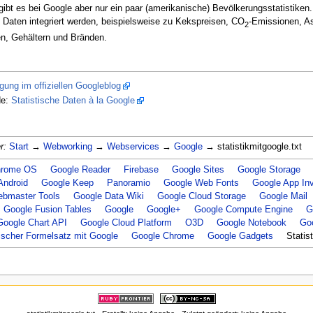
bt es bei Google aber nur ein paar (amerikanische) Bevölkerungsstatistiken. 
e Daten integriert werden, beispielsweise zu Kekspreisen, CO
-Emissionen, As
2
n, Gehältern und Bränden.
ung im offiziellen Googleblog
de:
Statistische Daten à la Google
r:
Start
→
Webworking
→
Webservices
→
Google
→ statistikmitgoogle.txt
hrome OS
Google Reader
Firebase
Google Sites
Google Storage
Android
Google Keep
Panoramio
Google Web Fonts
Google App Inv
bmaster Tools
Google Data Wiki
Google Cloud Storage
Google Mail
Google Fusion Tables
Google
Google+
Google Compute Engine
G
Google Chart API
Google Cloud Platform
O3D
Google Notebook
Go
scher Formelsatz mit Google
Google Chrome
Google Gadgets
Statis