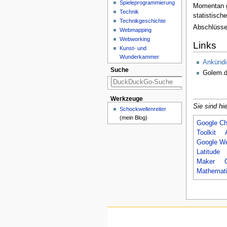
Spieleprogrammierung
Momentan gi
Technik
statistisch
Technikgeschichte
Abschlüsse
Webmapping
Webworking
Links
Kunst- und
Wunderkammer
Ankündig
Suche
Golem.
Werkzeuge
Sie sind hie
Schockwellenreiter
(mein Blog)
Google C
Toolkit
Google We
Latitude
Maker
Mathemati