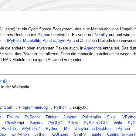
Lizenz) ist ein
Open Source Ecosystem
, das eine Matlab-ähnliche Umgebun
ftliches Rechnen mit
Python
bereitstellt. Es setzt auf
NumPy
auf und wird in
 mit
IPython
,
Matplotlib
,
Pandas
,
SymPy
und ähnlichen Bibliotheken verwend
wie die anderen oben erwähnten Pakete auch, in
Anaconda
enthalten. Das dürf
Art sein, das Paket zu installieren. Denn die manuelle Installation ist wegen d
RTRAN-Module mit einigem Aufwand verbunden.
rg
in der Wikipedia
r:
Start
→
Programmierung
→
Python
→ scipy.txt
b
Folium
PyScript
Trinket
Jupyter
PyInstaller
Sikuli
VPytho
GlowScript
Spyder
PyObjC
Pillow
PySimpleGUI
Voilà
PyC
Pyodide
VPython 7
Python
Mu
JupyterLab Desktop
IPython
deo
wxPython
Jython
GUI Zero
SimPy
agate
Coding for Fun 