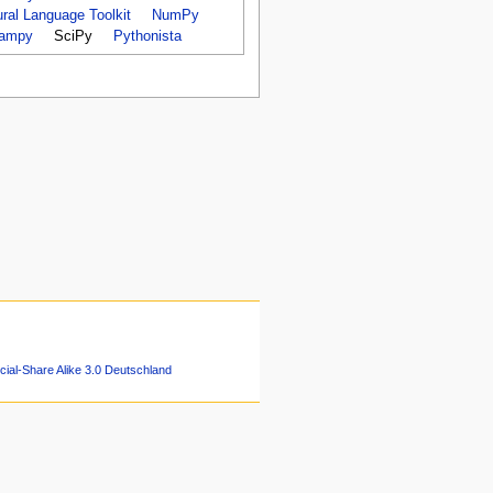
ral Language Toolkit
NumPy
ampy
SciPy
Pythonista
ial-Share Alike 3.0 Deutschland