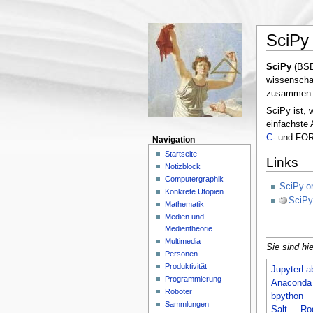
SciPy
SciPy
(BSD-
wissenscha
zusammen
SciPy ist, 
einfachste 
C
- und FO
Navigation
Startseite
Links
Notizblock
Computergraphik
SciPy.o
Konkrete Utopien
SciPy
Mathematik
Medien und
Medientheorie
Multimedia
Sie sind hie
Personen
Produktivität
JupyterLa
Programmierung
Anaconda
Roboter
bpython
Sammlungen
Salt
Ro