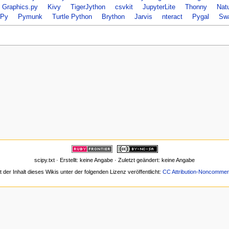
Graphics.py
Kivy
TigerJython
csvkit
JupyterLite
Thonny
Natu
Py
Pymunk
Turtle Python
Brython
Jarvis
nteract
Pygal
Sw
scipy.txt · Erstellt: keine Angabe · Zuletzt geändert: keine Angabe
t der Inhalt dieses Wikis unter der folgenden Lizenz veröffentlicht:
CC Attribution-Noncommerc