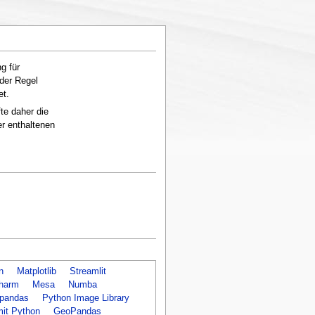
g für
 der Regel
et.
te daher die
er enthaltenen
n
Matplotlib
Streamlit
harm
Mesa
Numba
pandas
Python Image Library
mit Python
GeoPandas