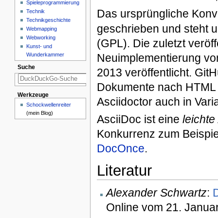
Spieleprogrammierung
Das ursprüngliche Konv
Technik
Technikgeschichte
geschrieben und steht u
Webmapping
Webworking
(GPL). Die zuletzt veröf
Kunst- und
Neuimplementierung von
Wunderkammer
Suche
2013 veröffentlicht. Gi
Dokumente nach HTML 
Werkzeuge
Asciidoctor auch in Vari
Schockwellenreiter
(mein Blog)
AsciiDoc ist eine
leichte
Konkurrenz zum Beispie
DocOnce
.
Literatur
Alexander Schwartz
:
D
Online vom 21. Janua