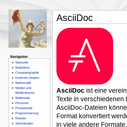
AsciiDoc
Navigation
Startseite
Notizblock
Computergraphik
Konkrete Utopien
Mathematik
Medien und
AsciiDoc
ist eine verei
Medientheorie
Texte in verschiedenen 
Multimedia
Personen
AsciiDoc-Dateien könn
Produktivität
Programmierung
Format konvertiert werd
Roboter
in viele andere Format
Sammlungen