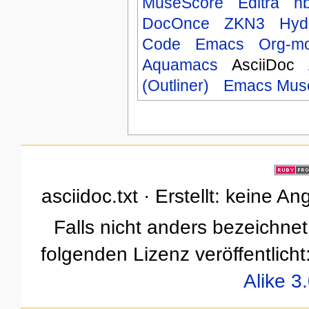
MuseScore
Editra
n
DocOnce
ZKN3
Hyd
Code
Emacs
Org-m
Aquamacs
AsciiDoc
(Outliner)
Emacs Mus
asciidoc.txt · Erstellt: keine 
Falls nicht anders bezeichnet,
folgenden Lizenz veröffentlicht
Alike 3