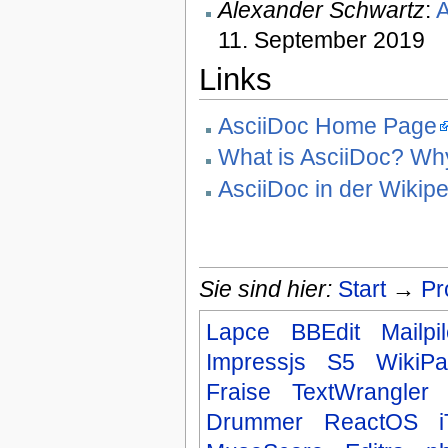
Alexander Schwartz
:
A
11. September 2019
Links
AsciiDoc Home Page
What is AsciiDoc? Wh
AsciiDoc in der Wikip
Sie sind hier:
Start
→
Pr
Lapce
BBEdit
Mailpi
Impressjs
S5
WikiP
Fraise
TextWrangler
Drummer
ReactOS