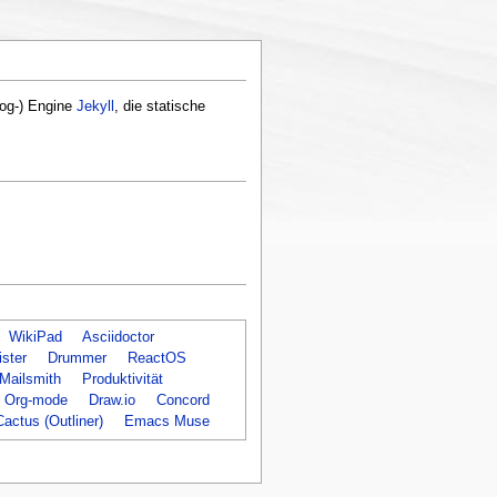
og-) Engine
Jekyll
, die statische
WikiPad
Asciidoctor
ister
Drummer
ReactOS
Mailsmith
Produktivität
Org-mode
Draw.io
Concord
Cactus (Outliner)
Emacs Muse