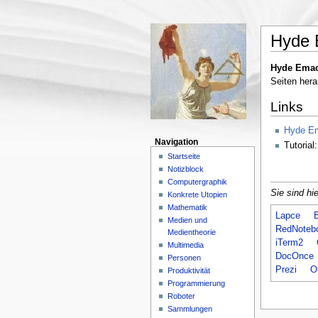
Hyde 
Hyde Ema
Seiten hera
Links
Hyde E
Navigation
Tutorial
Startseite
Notizblock
Computergraphik
Sie sind hie
Konkrete Utopien
Mathematik
Lapce
Medien und
RedNoteb
Medientheorie
iTerm2
Multimedia
DocOnce
Personen
Prezi
Ou
Produktivität
Programmierung
Roboter
Sammlungen