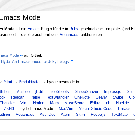
Emacs Mode
cs Mode
ist ein
Emacs
-Plugin für die in
Ruby
geschriebene Template- (und Bl
usrendert. Es sollte auch mit dem
Aquamacs
funktionieren.
macs Mode
auf Github
:
Hyde: An Emacs mode for Jekyll blogs
r:
Start
→
Produktivität
→ hydemacsmode.txt
BBEdit
Mailpile
jEdit
TreeSheets
SheepShaver
Impressjs
S5
ook
Redcar
Fraise
TextWrangler
OneNote
Geany
Swipe
Clo
Chandler
Vim
Notion
Marp
MuseScore
Editra
nb
Nuclide
ZKN3
Hyde Emacs Mode
MacVim
Visual Studio Code
Emacs
tliner
Aquamacs
AsciiDoc
Atom
Skim
Revealjs
TextMate