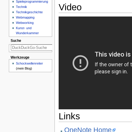
Spieleprogrammierung
Video
Technik
Technikgeschichte
Webmapping
Webworking
Kunst- und
Wunderkammer
Suche
Werkzeuge
Schockwellenreiter
(mein Blog)
Links
OneNote Home