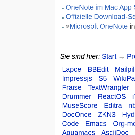
OneNote im Mac App 
Offizielle Download-Se
Microsoft OneNote
in
Sie sind hier:
Start
→
Pr
Lapce
BBEdit
Mailpi
Impressjs
S5
WikiP
Fraise
TextWrangler
Drummer
ReactOS
MuseScore
Editra
n
DocOnce
ZKN3
Hyd
Code
Emacs
Org-m
Aquamacs
AsciiDoc