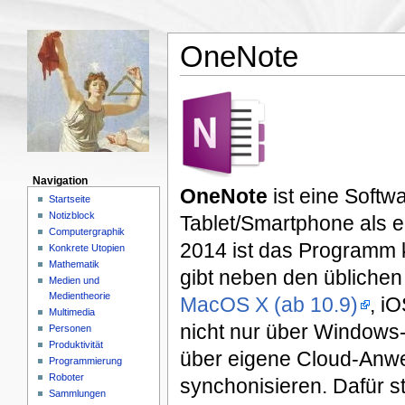
OneNote
Navigation
OneNote
ist eine Softw
Startseite
Notizblock
Tablet/Smartphone als ei
Computergraphik
2014 ist das Programm ko
Konkrete Utopien
Mathematik
gibt neben den üblich
Medien und
Medientheorie
MacOS X (ab 10.9)
, i
Multimedia
nicht nur über Windows-
Personen
Produktivität
über eigene Cloud-Anw
Programmierung
Roboter
synchonisieren. Dafür s
Sammlungen