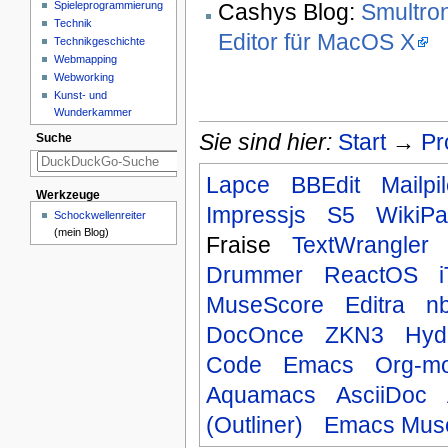
Spieleprogrammierung
Cashys Blog:
Smultron
Technik
Editor für MacOS X
Technikgeschichte
Webmapping
Webworking
Kunst- und
Wunderkammer
Sie sind hier:
Start
→
Pr
Suche
Lapce
BBEdit
Mailpi
Werkzeuge
Impressjs
S5
WikiP
Schockwellenreiter
(mein Blog)
Fraise
TextWrangler
Drummer
ReactOS
MuseScore
Editra
n
DocOnce
ZKN3
Hyd
Code
Emacs
Org-m
Aquamacs
AsciiDoc
(Outliner)
Emacs Mus