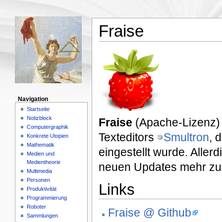
Fraise
Navigation
Startseite
Notizblock
Fraise
(Apache-Lizenz) 
Computergraphik
Texteditors
Smultron
, 
Konkrete Utopien
Mathematik
eingestellt wurde. Aller
Medien und
Medientheorie
neuen Updates mehr zu
Multimedia
Personen
Links
Produktivität
Programmierung
Roboter
Fraise @ Github
Sammlungen