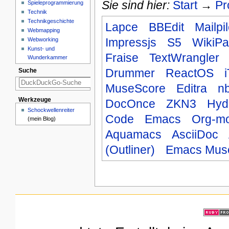
Sie sind hier:
Start
→
Pr
Spieleprogrammierung
Technik
Technikgeschichte
Lapce
BBEdit
Mailpi
Webmapping
Impressjs
S5
WikiP
Webworking
Kunst- und
Fraise
TextWrangler
Wunderkammer
Drummer
ReactOS
Suche
MuseScore
Editra
n
Werkzeuge
DocOnce
ZKN3
Hyd
Schockwellenreiter
Code
Emacs
Org-m
(mein Blog)
Aquamacs
AsciiDoc
(Outliner)
Emacs Mus