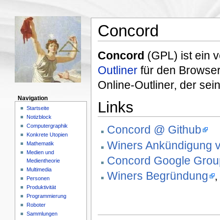
Concord
Concord
(GPL) ist ein 
Outliner
für den Browser
Online-Outliner, der sei
Navigation
Links
Startseite
Notizblock
Computergraphik
Concord @ Github
Konkrete Utopien
Winers Ankündigung 
Mathematik
Medien und
Concord Google Group
Medientheorie
Multimedia
Winers Begründung
,
Personen
Produktivität
Programmierung
Roboter
Sammlungen