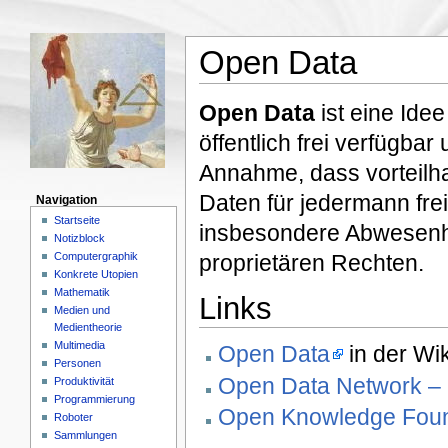
Open Data
Open Data
ist eine Ide
öffentlich frei verfügba
Annahme, dass vorteilha
Daten für jedermann frei
Navigation
Startseite
insbesondere Abwesenhe
Notizblock
Computergraphik
proprietären Rechten.
Konkrete Utopien
Mathematik
Links
Medien und
Medientheorie
Multimedia
Open Data
in der Wi
Personen
Open Data Network –
Produktivität
Programmierung
Open Knowledge Foun
Roboter
Sammlungen