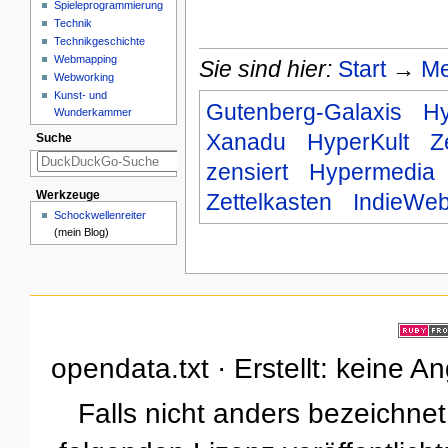
Spieleprogrammierung
Technik
Technikgeschichte
Webmapping
Sie sind hier:
Start
→
Me
Webworking
Kunst- und
Gutenberg-Galaxis
Hy
Wunderkammer
Xanadu
HyperKult
Z
Suche
zensiert
Hypermedia
Zettelkasten
IndieWe
Werkzeuge
Schockwellenreiter
(mein Blog)
opendata.txt · Erstellt: keine 
Falls nicht anders bezeichnet,