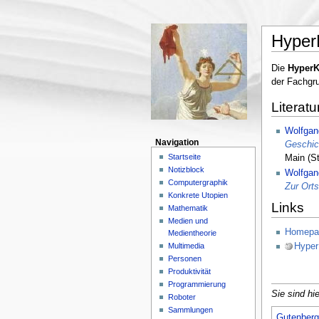
Hyper
Die
HyperK
der Fachgru
Literatu
Wolfgan
Navigation
Geschich
Startseite
Main (S
Notizblock
Wolfgan
Computergraphik
Zur Ort
Konkrete Utopien
Links
Mathematik
Medien und
Homepag
Medientheorie
Multimedia
Hyper
Personen
Produktivität
Programmierung
Sie sind hie
Roboter
Sammlungen
Gutenberg