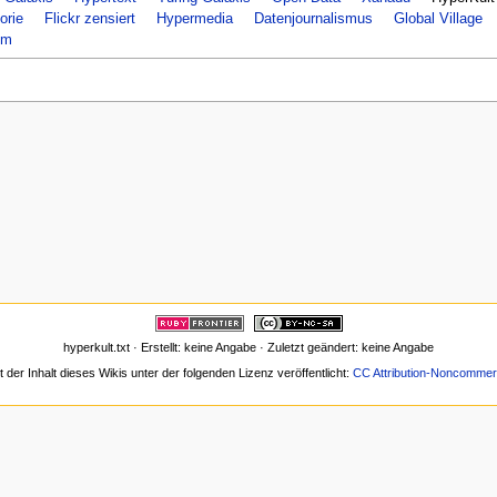
orie
Flickr zensiert
Hypermedia
Datenjournalismus
Global Village
um
hyperkult.txt · Erstellt: keine Angabe · Zuletzt geändert: keine Angabe
t der Inhalt dieses Wikis unter der folgenden Lizenz veröffentlicht:
CC Attribution-Noncommerc