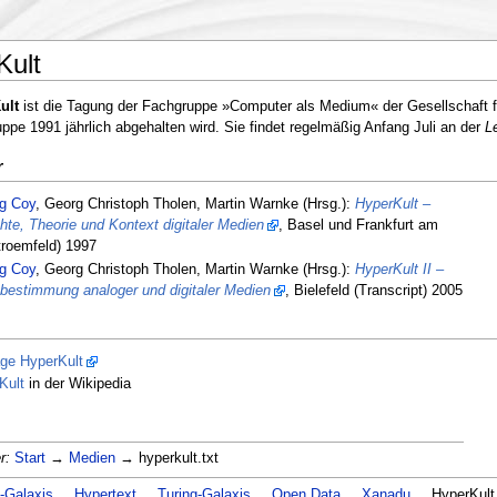
Kult
ult
ist die Tagung der Fachgruppe »Computer als Medium« der Gesellschaft fü
ppe 1991 jährlich abgehalten wird. Sie findet regelmäßig Anfang Juli an der
L
r
g Coy
, Georg Christoph Tholen, Martin Warnke (Hrsg.):
HyperKult –
te, Theorie und Kontext digitaler Medien
, Basel und Frankfurt am
troemfeld) 1997
g Coy
, Georg Christoph Tholen, Martin Warnke (Hrsg.):
HyperKult II –
sbestimmung analoger und digitaler Medien
, Bielefeld (Transcript) 2005
e HyperKult
Kult
in der Wikipedia
r:
Start
→
Medien
→ hyperkult.txt
-Galaxis
Hypertext
Turing-Galaxis
Open Data
Xanadu
HyperKult