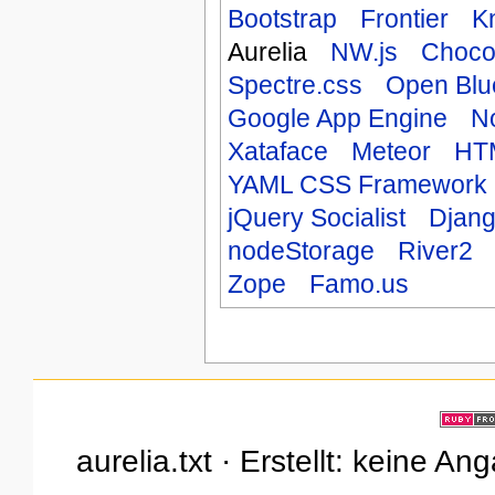
Bootstrap
Frontier
K
Aurelia
NW.js
Choco
Spectre.css
Open Blu
Google App Engine
N
Xataface
Meteor
HTM
YAML CSS Framework
jQuery Socialist
Djan
nodeStorage
River2
Zope
Famo.us
aurelia.txt · Erstellt: keine A