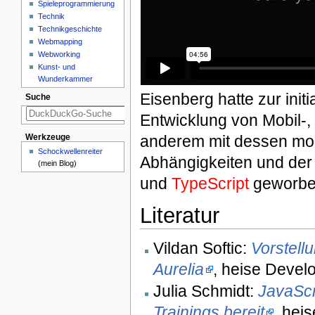
Spieleprogrammierung
Technik
Technikgeschichte
Webmapping
Webworking
Kunst- und
Wunderkammer
Eisenberg hatte zur ini
Suche
Entwicklung von Mobil
anderem mit dessen mod
Werkzeuge
Schockwellenreiter
Abhängigkeiten und der 
(mein Blog)
und
TypeScript
geworbe
Literatur
Vildan Softic:
Vorstell
Aurelia
, heise Devel
Julia Schmidt:
JavaScri
Trainings bereit
, hei