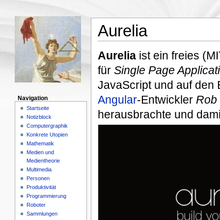
Aurelia
Aurelia
ist ein freies (M
für
Single Page Applicat
JavaScript und auf den E
Angular
-Entwickler
Rob 
Navigation
Startseite
herausbrachte und damit
Notizblock
Computergraphik
Konkrete Utopien
Mathematik
Medien und
Medientheorie
Multimedia
Personen
Produktivität
Programmierung
Roboter
Sammlungen