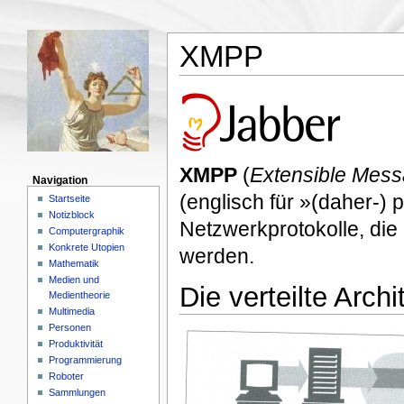
XMPP
XMPP
(
Extensible Mess
Navigation
(englisch für »(daher-)
Startseite
Notizblock
Netzwerkprotokolle, die
Computergraphik
Konkrete Utopien
werden.
Mathematik
Medien und
Die verteilte Arc
Medientheorie
Multimedia
Personen
Produktivität
Programmierung
Roboter
Sammlungen