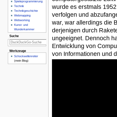
Spieleprogrammierung
wurde es erstmals 1952
Technik
Technikgeschichte
verfolgen und abzufangen
Webmapping
Webworking
war, war allerdings die
Kunst- und
derjenigen durch Raket
Wunderkammer
Suche
ungeeignet. Dennoch hat
Entwicklung von Comput
Werkzeuge
von Informationen und 
Schockwellenreiter
(mein Blog)