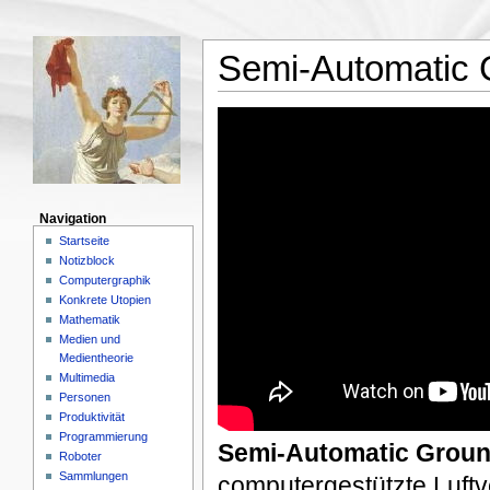
Semi-Automatic 
Navigation
Startseite
Notizblock
Computergraphik
Konkrete Utopien
Mathematik
Medien und
Medientheorie
Multimedia
Personen
Produktivität
Programmierung
Semi-Automatic Groun
Roboter
Sammlungen
computergestützte Luft