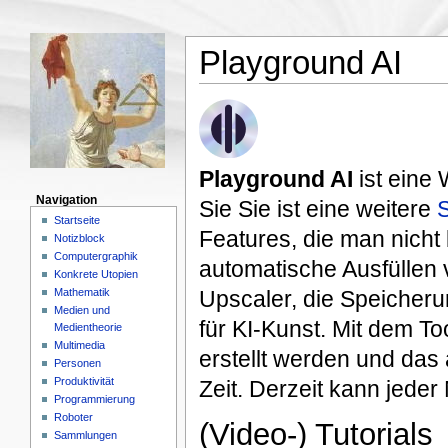
Playground AI
Playground AI
ist eine
Navigation
Sie Sie ist eine weitere
S
Startseite
Features, die man nicht 
Notizblock
Computergraphik
automatische Ausfüllen 
Konkrete Utopien
Mathematik
Upscaler, die Speicheru
Medien und
für KI-Kunst. Mit dem To
Medientheorie
Multimedia
erstellt werden und das
Personen
Produktivität
Zeit. Derzeit kann jeder 
Programmierung
Roboter
(Video-) Tutorials
Sammlungen