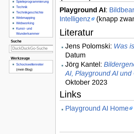
Spieleprogrammierung
Technik
Playground AI
:
Bildbear
Technikgeschichte
Intelligenz
(knapp zwan
Webmapping
Webworking
Kunst- und
Literatur
Wunderkammer
Suche
Jens Polomski:
Was is
Datum
Werkzeuge
Jörg Kantel:
Bildergen
Schockwellenreiter
(mein Blog)
AI, Playground AI und
Oktober 2023
Links
Playground AI Home