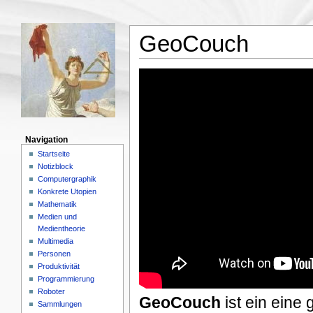
GeoCouch
Navigation
Startseite
Notizblock
Computergraphik
Konkrete Utopien
Mathematik
Medien und
Medientheorie
Multimedia
Personen
Produktivität
Programmierung
Roboter
GeoCouch
ist ein eine 
Sammlungen