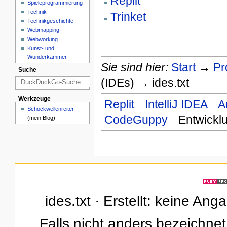
Replit
Spieleprogrammierung
Technik
Trinket
Technikgeschichte
Webmapping
Webworking
Kunst- und
Wunderkammer
Sie sind hier:
Start
→
Pr
Suche
(IDEs) → ides.txt
Werkzeuge
Replit
IntelliJ IDEA
A
Schockwellenreiter
CodeGuppy
Entwick
(mein Blog)
ides.txt · Erstellt: keine An
Falls nicht anders bezeichnet,