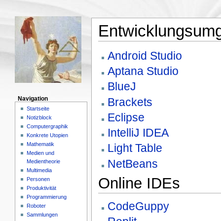
Entwicklungsum
Android Studio
Aptana Studio
BlueJ
Brackets
Navigation
Startseite
Eclipse
Notizblock
Computergraphik
IntelliJ IDEA
Konkrete Utopien
Mathematik
Light Table
Medien und
NetBeans
Medientheorie
Multimedia
Online IDEs
Personen
Produktivität
Programmierung
CodeGuppy
Roboter
Sammlungen